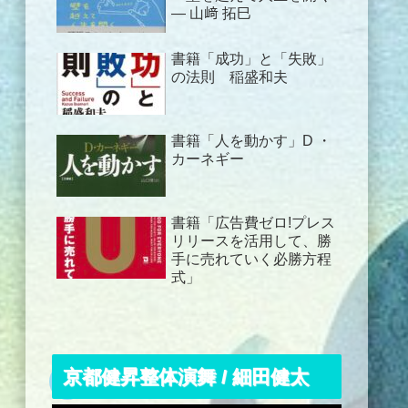
― 山﨑 拓巳
書籍「成功」と「失敗」
の法則 稲盛和夫
書籍「人を動かす」D ・
カーネギー
書籍「広告費ゼロ!プレス
リリースを活用して、勝
手に売れていく必勝方程
式」
京都健昇整体演舞 / 細田健太