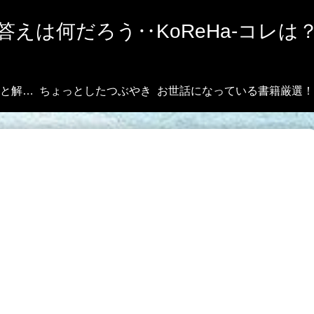
答えは何だろう‥KoReHa-コレは
その悩み、ズバッと解決！
ちょっとしたつぶやき
お世話になっている書籍