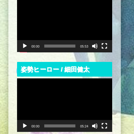
動
画
プ
レ
ー
ヤ
ー
00:00
05:53
姿勢ヒーロー / 細田健太
動
画
プ
レ
ー
ヤ
ー
00:00
05:24