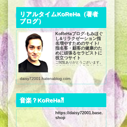
リアルタイムKoReHa（著者
ブログ）
KoReHaブログ-もみほぐ
し&リラクゼーション指
名増やすためのサイト/
指名客・顧客の健康のた
めに頑張るセラピストに
役立つサイト
ご閲覧ありがとうございます。
このサイトは、もみほぐし＆リ
ラクゼーションマッサージが上
手くなる方法、指名を増やす方
daisy72001.hatenablog.com
法が盛りだくさん☆その他、健
康増進のための姿勢指導法や運
動指導法も紹介しています。姿
勢教育指導士・柔道整復師の細
田健太が、これま...
音楽？KoReHa⁈
https://daisy72001.base.
shop