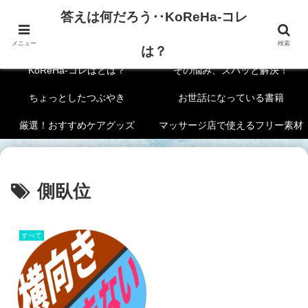
答えは何だろう‥KoReHa-コレ
答えは何だろう‥KoReHa-コレは？
メニュー
検索
は？
KoReHa-コレはとは？
その悩み、ズバッと解決！
ちょっとしたつぶやき
お世話になっている書籍
厳選！おすすめケアグッズ
マッサージ店で使えるフリー素材
側臥位
すべて