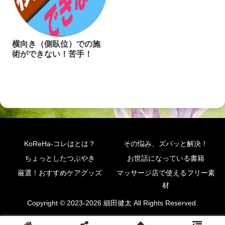
横向き（側臥位）での施
術ができない！苦手！
KoReHa-コレはとは？
その悩み、ズバッと解決！
ちょっとしたつぶやき
お世話になっている書籍
厳選！おすすめケアグッズ
マッサージ店で使えるフリー素
材
Copyright © 2023-2026 細田健太 All Rights Reserved.