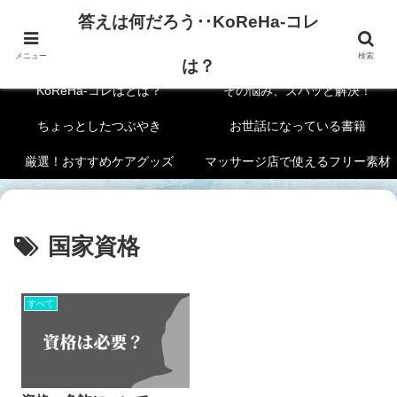
答えは何だろう‥KoReHa-コレ
答えは何だろう‥KoReHa-コレは？
メニュー
検索
は？
KoReHa-コレはとは？
その悩み、ズバッと解決！
ちょっとしたつぶやき
お世話になっている書籍
厳選！おすすめケアグッズ
マッサージ店で使えるフリー素材
国家資格
すべて