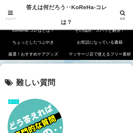
答えは何だろう‥KoReHa-コレ
答えは何だろう‥KoReHa-コレは？
メニュー
検索
は？
KoReHa-コレはとは？
その悩み、ズバッと解決！
ちょっとしたつぶやき
お世話になっている書籍
厳選！おすすめケアグッズ
マッサージ店で使えるフリー素材
難しい質問
すべて