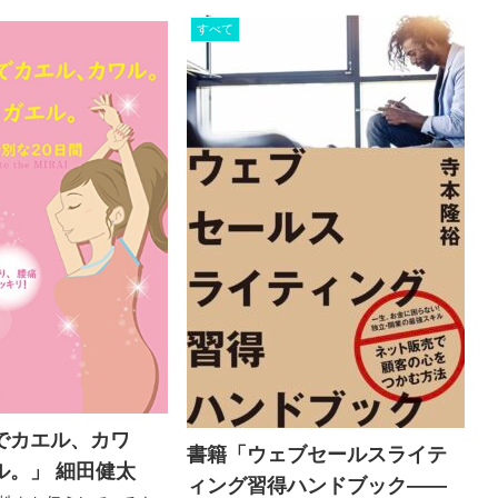
白がるのがいい」一歩を踏み出す勇気
ことだ」 稲盛哲学のエ
が、得られます。
た本書をぜひお手元に
すべて
、繰り返しひもといて
でカエル、カワ
書籍「ウェブセールスライテ
ル。」 細田健太
ィング習得ハンドブック――