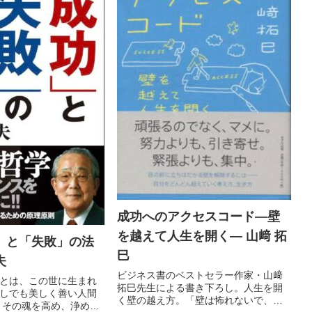
成功へのアクセスコード―壁
を越えて人生を開く― 山﨑 拓
」と「失敗」の法
巳
夫
ビジネス書のベストセラー作家・山﨑
とは、この世に生まれ
拓巳先生による書き下ろし。人生を開
しでも美しく善い人間
く壁の越え方。「壁は怖れないで、面
 その魂を高め、浄め、