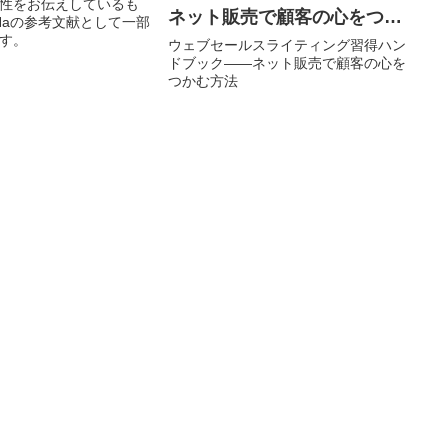
性をお伝えしているも
ネット販売で顧客の心をつか
eHaの参考文献として一部
す。
む方法」
ウェブセールスライティング習得ハン
ドブック――ネット販売で顧客の心を
つかむ方法