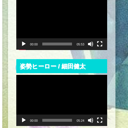
動
画
プ
レ
ー
ヤ
ー
00:00
05:53
姿勢ヒーロー / 細田健太
動
画
プ
レ
ー
ヤ
ー
00:00
05:24