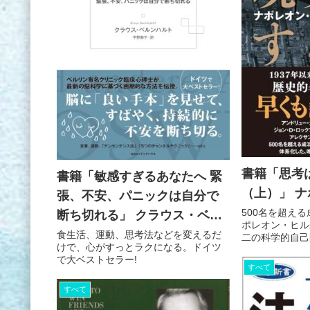
書籍「思考
書籍「敏感すぎるあなたへ 緊
（上）」 
張、不安、パニックは自分で
500名を超え
断ち切れる」 クラウス・ベル
ポレオン・ヒル
ンハルト
食生活、運動、思考法などを変えるだ
二の科学的自己
けで、心がすっとラクになる。ドイツ
で大ベストセラー!
すべて
すべて