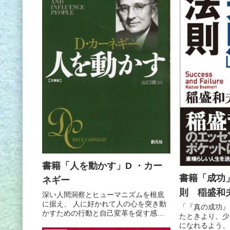
書籍「人を動かす」D ・カー
書籍「成功
ネギー
則 稲盛和
深い人間洞察とヒューマニズムを根底
に据え、 人に好かれて人の心を突き動
「『真の成功』
かすための行動と自己変革を促す感動
たときより、少
の書
になれるよう、