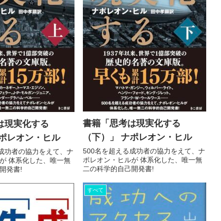
書籍「思考は現実化する
は現実化する
（下）」 ナポレオン・ヒル
ナポレオン・ヒル
500名を超える成功者の協力をえて、ナ
る成功者の協力をえて、ナ
ポレオン・ヒルが 体系化した、唯一無
が 体系化した、唯一無
二の科学的自己開発書!
開発書!
すべて