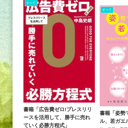
磨き上げていく
すべて
ッセンスに満ち
すべて
置いていただき
いただきたい
書籍「広告費ゼロ!プレスリリ
書籍「姿勢
ースを活用して、勝手に売れ
ル、若ガエ
ていく必勝方程式」