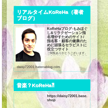
リアルタイムKoReHa（著者
ブログ）
KoReHaブログ-もみほぐ
し&リラクゼーション指
名増やすためのサイト/
指名客・顧客の健康のた
めに頑張るセラピストに
役立つサイト
ご閲覧ありがとうございます。
このサイトは、もみほぐし＆リ
ラクゼーションマッサージが上
手くなる方法、指名を増やす方
daisy72001.hatenablog.com
法が盛りだくさん☆その他、健
康増進のための姿勢指導法や運
動指導法も紹介しています。姿
勢教育指導士・柔道整復師の細
田健太が、これま...
音楽？KoReHa⁈
https://daisy72001.base.
shop