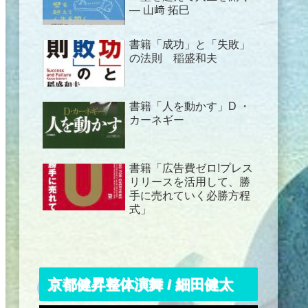
― 山﨑 拓巳
書籍「成功」と「失敗」
の法則 稲盛和夫
書籍「人を動かす」D ・
カーネギー
書籍「広告費ゼロ!プレス
リリースを活用して、勝
手に売れていく必勝方程
式」
京都健昇整体演舞 / 細田健太