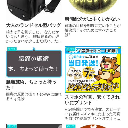
時間配分が上手くいかない
大人のランドセル型バッグ
施術の目標を明確に定めることが
解決策！そのためにすべきこと
雄太は目を覚ました。 なんだか
は⁈
いつもと違う。 昨日寝るのが遅
かったせいか少しまだ眠い。だけ
ど早く行かなくちゃ！雄太は急い
すべて
すべて
でバッグを背負った。さぁ今日も
がんばるぞ! 雄太は足早に家を出
た。さあ今日はどの道を歩こう。
まぁいつもの道で行かなくちゃ...
腰痛施術、ちょっと待っ
た！
腰痛の原因は様々！むやみに触れ
スマホの写真、安くてきれ
るのは危険
いにプリント
⭐︎ 24時間いつでも注文、スピーデ
ィお届け ⭐︎スマホにたまった写真
を自宅で簡単プリント注文！ ⭐︎も
うバタバタと店に行かなくて大丈
すべて
すべて
夫！ 【100枚以上の注文で送料無