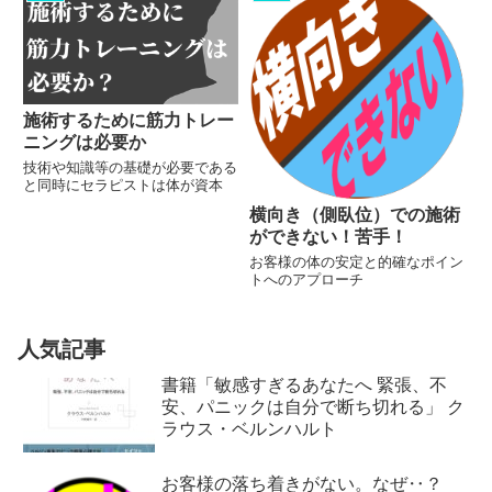
料】 ⭐︎スピーディーな対応で、し
かも送料無料が超嬉しい！ 【一
枚7円か...
施術するために筋力トレー
ニングは必要か
技術や知識等の基礎が必要である
と同時にセラピストは体が資本
横向き（側臥位）での施術
ができない！苦手！
お客様の体の安定と的確なポイン
トへのアプローチ
人気記事
書籍「敏感すぎるあなたへ 緊張、不
安、パニックは自分で断ち切れる」 ク
ラウス・ベルンハルト
お客様の落ち着きがない。なぜ‥？