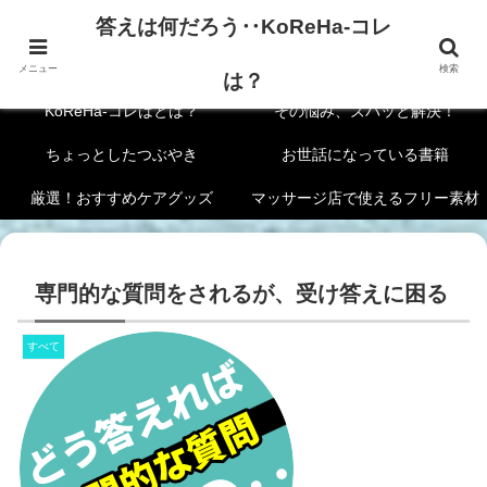
答えは何だろう‥KoReHa-コレ
答えは何だろう‥KoReHa-コレは？
メニュー
検索
は？
KoReHa-コレはとは？
その悩み、ズバッと解決！
ちょっとしたつぶやき
お世話になっている書籍
厳選！おすすめケアグッズ
マッサージ店で使えるフリー素材
専門的な質問をされるが、受け答えに困る
すべて