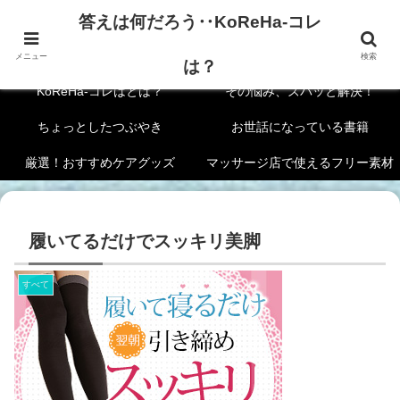
答えは何だろう‥KoReHa-コレ
答えは何だろう‥KoReHa-コレは？
メニュー
検索
は？
KoReHa-コレはとは？
その悩み、ズバッと解決！
ちょっとしたつぶやき
お世話になっている書籍
厳選！おすすめケアグッズ
マッサージ店で使えるフリー素材
履いてるだけでスッキリ美脚
すべて